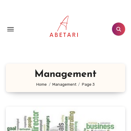
Aller
au
contenu
principal
Management
Home
Management
Page 3