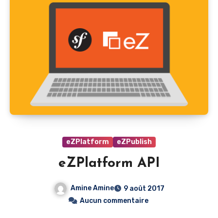
eZPlatform
eZPublish
eZPlatform API
Amine Amine
9 août 2017
Aucun commentaire