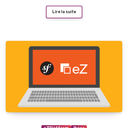
Lire la suite