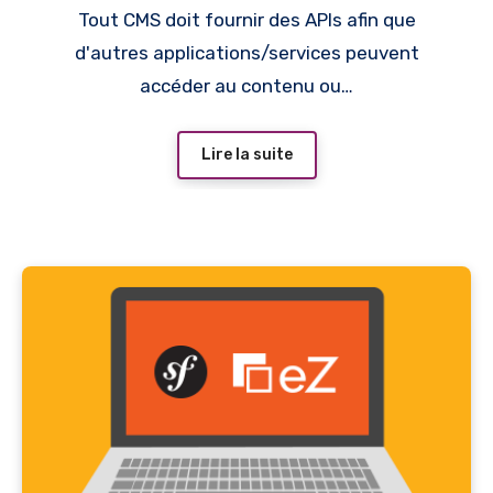
Tout CMS doit fournir des APIs afin que
d'autres applications/services peuvent
accéder au contenu ou…
Lire la suite