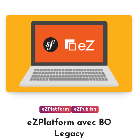
eZPlatform
eZPublish
eZPlatform avec BO
Legacy