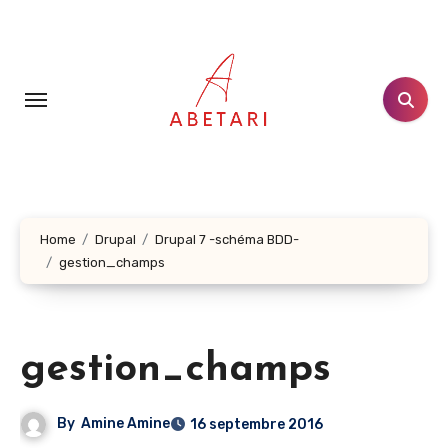
Aller
au
contenu
principal
Home
Drupal
Drupal 7 -schéma BDD-
gestion_champs
gestion_champs
By
Amine Amine
16 septembre 2016